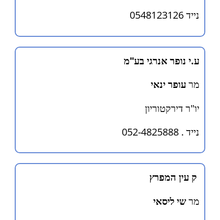
נייד 0548123126
ע.י נופר אנרגי בע"מ
מר
עופר ינאי
יו"ר דירקטוריון
נייד . 052-4825888
ק עין המפרץ
מר
שי ליסאי