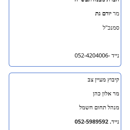
מר
יורם גת
סמנכ"ל
נייד -052-4204006
קיבוץ מעיין צב
מר אלון כהן
מנהל תחום חשמל
נייד. 052-5989592