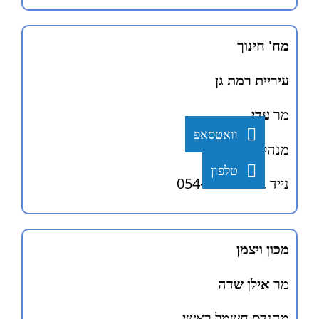
מח' חינוך
עיריית רמת גן
מר
עדי
וואטסאפ
מנהל אגף בינוי
טלפון
נייד . 054-9299246
מכון ויצמן
מר
אילן שדה
מהנדס חשמל ראשי