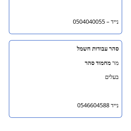
נייד – 0504040055
סהר עבודות חשמל
מר
מחמוד סהר
בעלים
נייד 0546604588