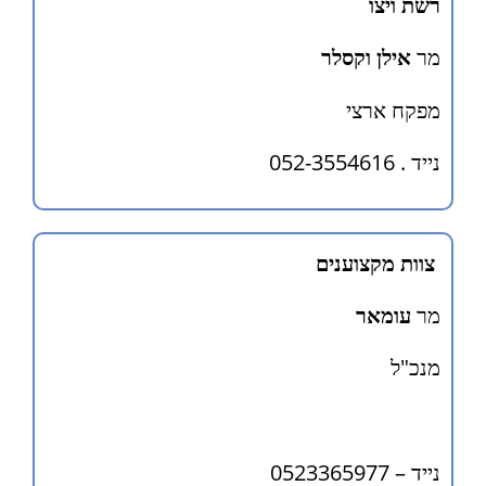
רשת ויצו
מר
אילן וקסלר
מפקח ארצי
נייד . 052-3554616
צוות מקצוענים
מר
עומאר
מנכ"ל
נייד – 0523365977