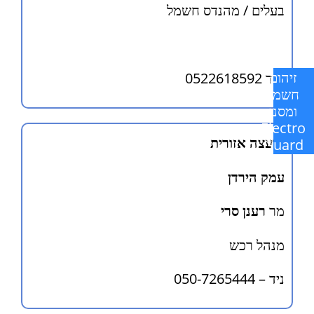
בעלים / מהנדס חשמל
זיהום
נייד 0522618592
חשמל
ומסנן
Electro
מועצה אזורית
Guard
עמק הירדן
מר
רענן סרי
מנהל רכש
ניד – 050-7265444