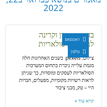
2022
בדיקות מיגון וקרינה
וואטסאפ
למערכות סולאריות
טלפון
צילום: pexels בשנים האחרונות חלה
מגמת עלייה ניכרת בתחום המערכות
הסולאריות לעסקים ומוסדות, כך שניתן
לראות רשויות מקומיות, מפעלים, חברות
היי – טק, מבני ציבור
קרא עוד »