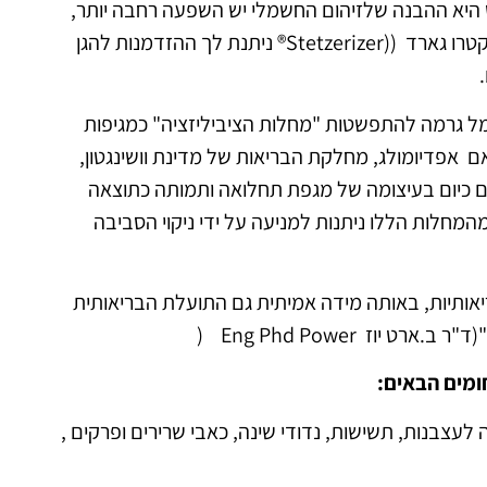
וש היא ההבנה שלזיהום החשמלי יש השפעה רחבה יותר,
ועל אנשים רבים יותר, מכפי ששוער בעבר. כעת, עם מסנן אלקטרו גארד ((Stetzerizer® ניתנת לך ההזדמנות להגן
גרמה להתפשטות "מחלות הציביליזציה" כמגיפות
 סמואל מילהאם אפדיומולג, מחלקת הבריאות של מדינת וושינגטון,
למאה ה 20, ייתכן שאנו נמצאים כיום בעיצומה של מגפת תחלואה ותמותה כתוצאה
חלות הללו ניתנות למניעה על ידי ניקוי הסביבה
יאותיות, באותה מידה אמיתית גם התועלת הבריאותית
ז Eng Phd Power (
ומים הבאים:
יה לעצבנות, תשישות, נדודי שינה, כאבי שרירים ופרקים ,