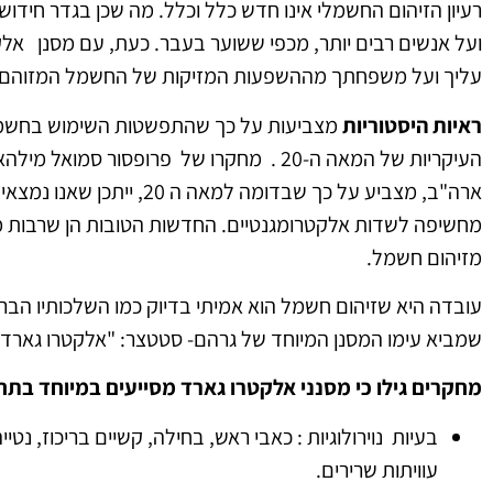
רעיון הזיהום החשמלי אינו חדש כלל וכלל. מה שכן בגדר חיד
עליך ועל משפחתך מההשפעות המזיקות של החשמל המזוהם.
ראיות היסטוריות
מצביעות על כך שהתפשטות השימוש בחשמל 
העיקריות של המאה ה-20 . מחקרו של פרופסור
ארה"ב, מצביע על כך שבדומה 
מחשיפה לשדות אלקטרומגנטיים. החדשות הטובות הן שרבות מהמ
מזיהום חשמל.
עובדה היא שזיהום חשמל הוא אמיתי בדיוק כמו השלכותיו הבר
שמביא עימו המסנן המיוחד של גרהם- סטטצר: "אלקטרו גארד"(ד"ר ב.ארט יו
מחקרים גילו כי מסנני אלקטרו גארד מסייעים במיוחד בתח
בעיות נוירולוגיות : כאבי ראש, בחילה, קשיים בריכוז, נטי
עוויתות שרירים.