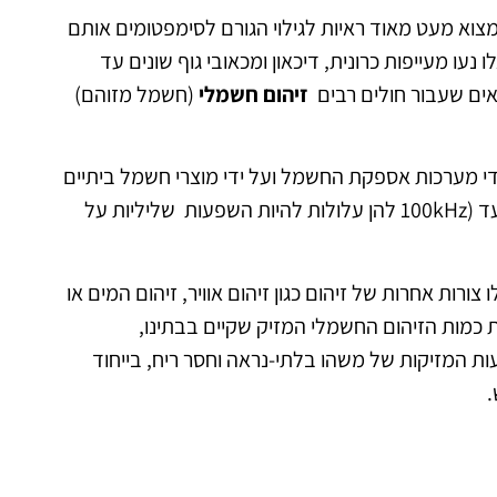
לו הסובלים מרגישות-יתר לחשמל(EHS) יכלו למצוא מעט מאוד ראיות לגילוי הגורם לסימפטומים אותם
ו מעייפות כרונית, דיכאון ומכאובי גוף שונים עד
ראים שעבור חולים רבים
זיהום חשמלי
(חשמל מזוהם)
די מערכות אספקת החשמל ועל ידי מוצרי חשמל ביתיים
וקווי מתח. סוג זה של חשמל מאופיין בתדירויות גבוהות kHz) 4עד (100kHz להן עלולות להיות השפעות שליליות על
צורות אחרות של זיהום כגון זיהום אוויר, זיהום המים או
ת כמות הזיהום החשמלי המזיק שקיים בבתינו,
 המזיקות של משהו בלתי-נראה וחסר ריח, בייחוד
.