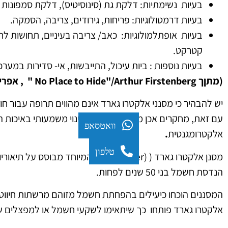
בעיות נשימתיות: דלקת גת (סינוסיטיס), דלקת סמפונות 
בעיות דרמטולוגיות: פריחות, גירודים, צריבה, הסמקה.
בעיות אופתלמולוגיות: כאב/ צריבה בעיניים, תחושות לחץ
קטרקט.
בעיות נוספות : ביות עיכול, התייבשות, אי- סדירות במערכ
(מתןך
No Place to Hide"/Arthur Firstenberg
" , אפריל 001
יש להבהיר כי מסנני אלקטרו גארד אינם מהווים תרופה עבור ח
עם זאת, מחקרים אכן מוכיחים שהושג שינוי משמעותי באיכות ה
וואטסאפ
אלקטרומגנטית
.
טלפון
הנדסת חשמל בני 50 שנים לפחות.
המסננים הוכחו כיעילים בהפחתת חשמל מזוהם מרשתות חיווט
אלקטרו גארד פותחו כך שיתאימו לשקעי חשמל או למפצלים שונ