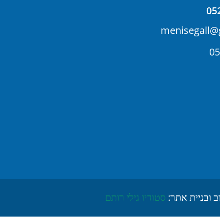
05
menisegall@
05
ב ובניית אתר:
סטודיו גילי רותם