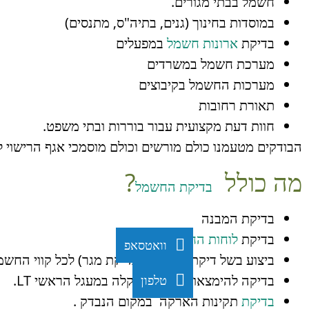
חשמל בבתי מגורים.
במוסדות בחינוך (גנים, בתיה"ס, מתנסים)
בדיקת
ארונות חשמל
במפעלים
מערכת חשמל במשרדים
מערכות החשמל בקיבוצים
תאורת רחובות
חוות דעת מקצועית עבור בוררות ובתי משפט.
הבודקים מטעמנו כולם מורשים וכולם מוסמכי אגף הרישוי 
מה כולל
?
בדיקת החשמל
בדיקת המבנה
בדיקת
לוחות החשמל
.
וואטסאפ
ביצוע בשל דיקת הבדדה ( בדיקת מגר) לכל קווי החשמ
בדיקה להימצאות לולאת תקלה במעגל הראשי LT.
טלפון
בדיקת
תקינות הארקה במקום הנבדק .