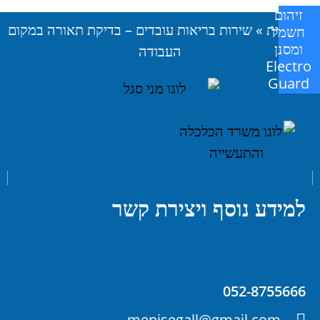
זיהום
דף הבית
»
שירות בריאות עובדים – בדיקת תאורה במקום
חשמל
ומסנן
העבודה
Electro
Guard
למידע נוסף ויצירת קשר
052-8755666
menisegall@gmail.com